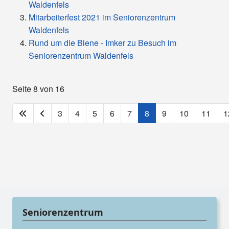
Waldenfels
Mitarbeiterfest 2021 im Seniorenzentrum
Waldenfels
Rund um die Biene - Imker zu Besuch im
Seniorenzentrum Waldenfels
Seite 8 von 16
3
4
5
6
7
8
9
10
11
1
Seniorenzentrum