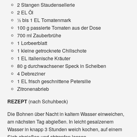
2 Stangen Staudensellerie
2 EL Öl
½ bis 1 EL Tomatenmark
100 g passierte Tomaten aus der Dose
700 ml Zauberbrühe
1 Lorbeerblatt
1 kleine getrocknete Chilischote
1 EL italienische Kräuter
80 g durchwachsener Speck in Scheiben
4 Debreziner
1 EL frisch geschnittene Petersilie
Zitronenabrieb
REZEPT
(nach Schuhbeck)
Die Bohnen über Nacht in kaltem Wasser einweichen,
am nächsten Tag abgießen. In leicht gesalzenem
Wasser in knapp 3 Stunden weich kochen, auf einem
Sieb abgießen und abtropfen lassen.