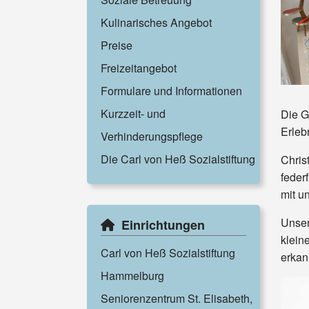
Kulinarisches Angebot
Preise
Freizeitangebot
Formulare und Informationen
Kurzzeit- und
Die G
Erleb
Verhinderungspflege
Die Carl von Heß Sozialstiftung
Chris
feder
mit un
Unser
Einrichtungen
klein
Carl von Heß Sozialstiftung
erkan
Hammelburg
Seniorenzentrum St. Elisabeth,